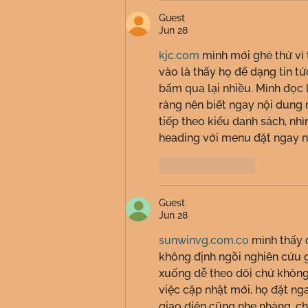
Guest
Jun 28
kjc.com
 mình mới ghé thử vì 
vào là thấy họ để dạng tin tứ
bấm qua lại nhiều. Mình đọc l
ràng nên biết ngay nội dung n
tiếp theo kiểu danh sách, nh
heading với menu đặt ngay ng
Like
Reply
Guest
Jun 28
sunwinvg.com.co
 mình thấy 
không định ngồi nghiên cứu gì
xuống dễ theo dõi chứ không r
việc cập nhật mới, họ đặt ng
giao diện cũng nhẹ nhàng, ch