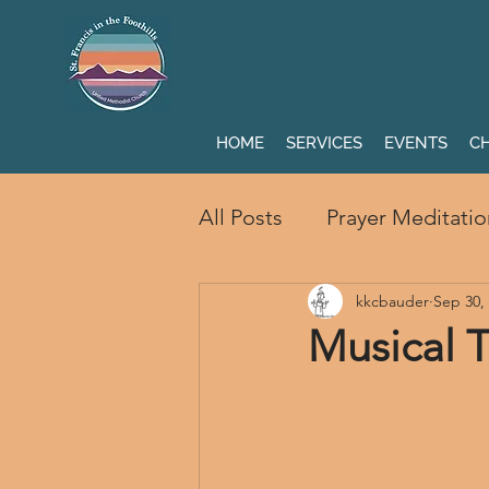
HOME
SERVICES
EVENTS
CH
All Posts
Prayer Meditatio
kkcbauder
Sep 30,
Musical T