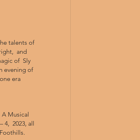
he talents of
ic of  Sly 
n evening of 
gone era
 A Musical  
4,  2023, all 
Foothills. 