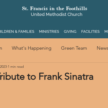
St. Francis in the Foothills
United Methodist Church
ILDREN & FAMILIES
MINISTRIES
GIVING
FACILITIES
M
n
What's Happening
Green Team
New
 2023
1 min read
ribute to Frank Sinatra