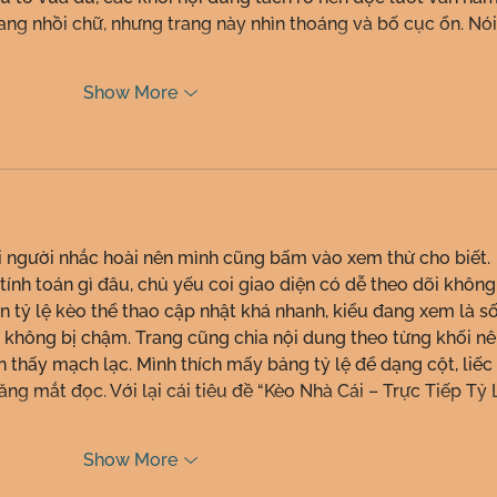
ang nhồi chữ, nhưng trang này nhìn thoáng và bố cục ổn. Nói
Show More
i người nhắc hoài nên mình cũng bấm vào xem thử cho biết. 
tính toán gì đâu, chủ yếu coi giao diện có dễ theo dõi không
n tỷ lệ kèo thể thao cập nhật khá nhanh, kiểu đang xem là số
ứ không bị chậm. Trang cũng chia nội dung theo từng khối nê
 thấy mạch lạc. Mình thích mấy bảng tỷ lệ để dạng cột, liếc 
ng mắt đọc. Với lại cái tiêu đề “Kèo Nhà Cái – Trực Tiếp Tỷ 
Show More