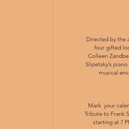
Directed by the 
  four gifted local singers: Alexis Burrows, Zach Wetzel, Steven Wright,  and 
Colleen Zandber
Slipetsky’s piano
musical enc
Mark  your cale
Tribute to Frank 
starting at 7 P