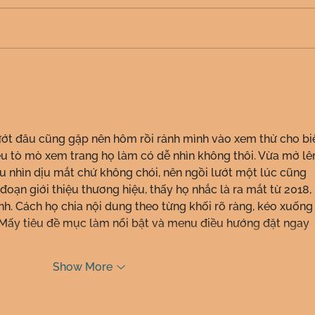
UMC 
Tacheria Interfaith Schools
ướt đâu cũng gặp nên hôm rồi rảnh mình vào xem thử cho biế
iểu tò mò xem trang họ làm có dễ nhìn không thôi. Vừa mở lê
àu nhìn dịu mắt chứ không chói, nên ngồi lướt một lúc cũng 
oạn giới thiệu thương hiệu, thấy họ nhắc là ra mắt từ 2018, 
h. Cách họ chia nội dung theo từng khối rõ ràng, kéo xuống
. Mấy tiêu đề mục làm nổi bật và menu điều hướng đặt ngay 
Show More