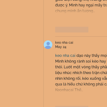
được ý. Mình hay ngại mấy tr
chung mình ấn tượng…
Like
Reply
keo nha cai
May 24
keo nha cai
 dạo này thấy mọ
Mình không rành soi kèo hay 
thôi. Lướt một vòng thấy phầ
liệu nhúc nhích theo trận ch
nhìn không rối, kéo xuống vẫn
qua là hiểu chứ không phải că
Keonhacai Thể…