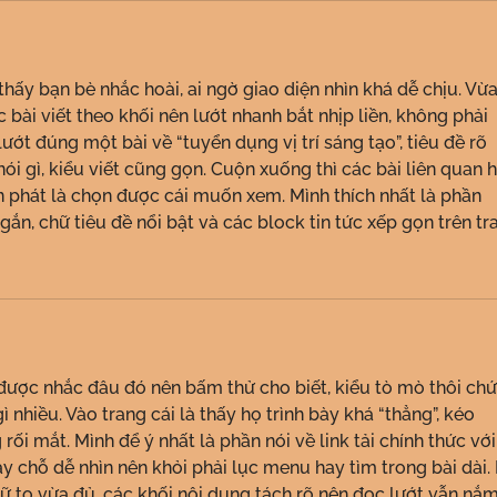
thấy bạn bè nhắc hoài, ai ngờ giao diện nhìn khá dễ chịu. Vừa
c bài viết theo khối nên lướt nhanh bắt nhịp liền, không phải 
ướt đúng một bài về “tuyển dụng vị trí sáng tạo”, tiêu đề rõ 
ói gì, kiểu viết cũng gọn. Cuộn xuống thì các bài liên quan h
ìn phát là chọn được cái muốn xem. Mình thích nhất là phần 
ắn, chữ tiêu đề nổi bật và các block tin tức xếp gọn trên tr
được nhắc đâu đó nên bấm thử cho biết, kiểu tò mò thôi chứ
 nhiều. Vào trang cái là thấy họ trình bày khá “thẳng”, kéo 
ối mắt. Mình để ý nhất là phần nói về link tải chính thức với
ay chỗ dễ nhìn nên khỏi phải lục menu hay tìm trong bài dài.
ữ to vừa đủ, các khối nội dung tách rõ nên đọc lướt vẫn nắm