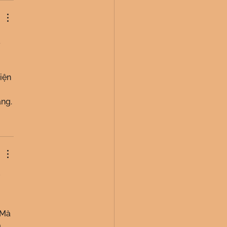
 
iện 
ang.
 
 
 Mà 
 