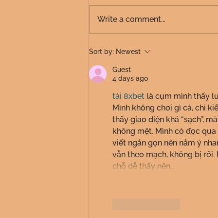
Write a comment...
Common IT Scams Webinar
Sort by:
Newest
Guest
4 days ago
tải 8xbet
 là cụm mình thấy l
Mình không chơi gì cả, chỉ k
thấy giao diện khá “sạch”, m
không mệt. Mình có đọc qua đ
viết ngắn gọn nên nắm ý nhan
vẫn theo mạch, không bị rối
chỗ dễ thấy nên…
Like
Reply